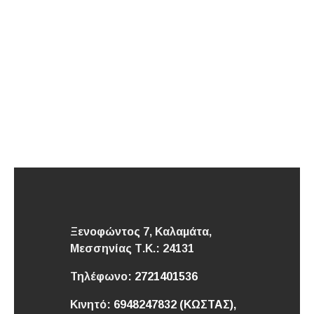
Ξενοφώντος 7, Καλαμάτα,
Μεσσηνίας
Τ.Κ.: 24131
Τηλέφωνο:
2721401536
Κινητό:
6948247832 (ΚΩΣΤΑΣ),