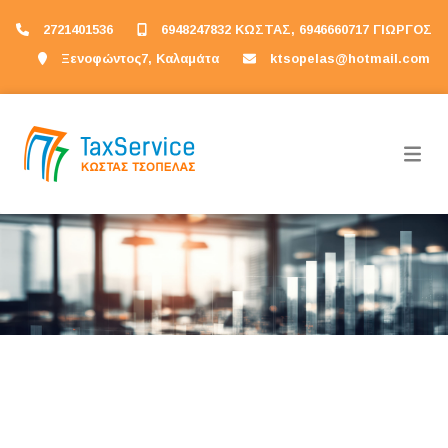
2721401536
6948247832 ΚΩΣΤΑΣ, 6946660717 ΓΙΩΡΓΟΣ
Ξενοφώντος7, Καλαμάτα
ktsopelas@hotmail.com