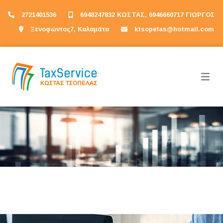
2721401536
6948247832 ΚΩΣΤΑΣ, 6946660717 ΓΙΩΡΓΟΣ
Ξενοφώντος7, Καλαμάτα
ktsopelas@hotmail.com